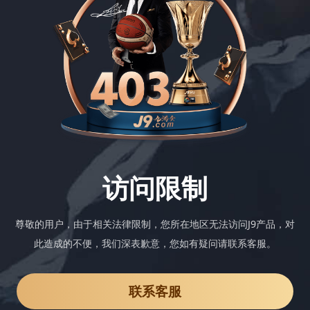
访问限制
尊敬的用户，由于相关法律限制，您所在地区无法访问J9产品，对
此造成的不便，我们深表歉意，您如有疑问请联系客服。
联系客服