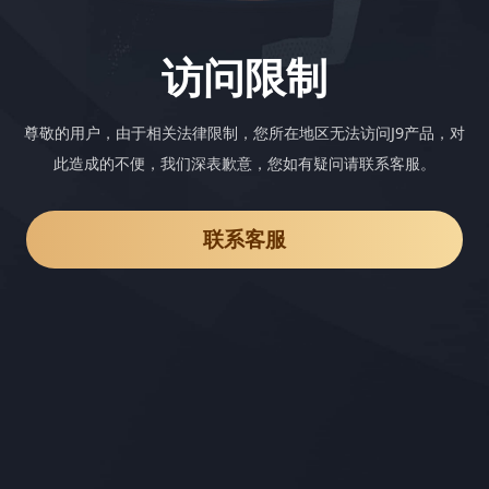
访问限制
尊敬的用户，由于相关法律限制，您所在地区无法访问J9产品，对
此造成的不便，我们深表歉意，您如有疑问请联系客服。
联系客服