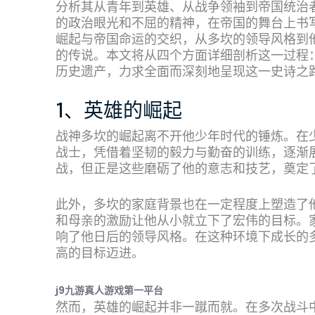
分析其从青年到英雄、从战争领袖到帝国统治
的政治眼光和不屈的精神，在帝国的舞台上书
崛起与帝国命运的交织，从多坎的领导风格到
的传说。本文将从四个方面详细剖析这一过程
历史遗产，力求全面而深刻地呈现这一史诗之
1、英雄的崛起
战神多坎的崛起离不开他少年时代的锤炼。在
战士，凭借着坚韧的毅力与勤奋的训练，逐渐
战，但正是这些磨砺了他的意志和技艺，奠定
此外，多坎的家庭背景也在一定程度上塑造了
和母亲的激励让他从小就立下了宏伟的目标。
响了他日后的领导风格。在这种环境下成长的
高的目标迈进。
j9九游真人游戏第一平台
然而，英雄的崛起并非一蹴而就。在多次战斗