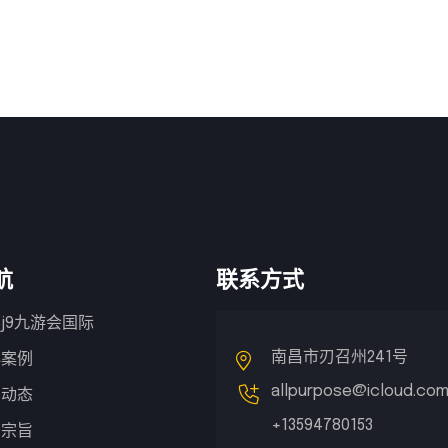
航
联系方式
j9九游会国际
南昌市刃召州241号
典案例
allpurpose@icloud.co
闻动态
+13594780153
务宗旨