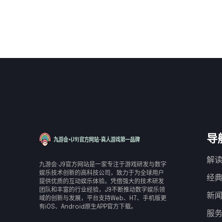
导
解读
九游会·J9官方网站是一家专注于游戏研发与数字
娱乐技术创新的高科技公司，致力于为全球用户
经
提供优质的互动娱乐体验。凭借强大的技术研发
团队和丰富的行业经验，J9不断推动数字娱乐领
新
域的创新与发展，平台支持Web、H7、手机版更
有iOS、Android原生APP官方下载。
服