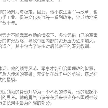
了当时世界上最强大的国家之一。
部的凝聚力与稳定。因此，他不仅注重军事改革，也
与手工业、促进文化交流等一系列政策，他成功地提
了数十年。
对势力不断蠢蠢欲动的情况下，多坎凭借自己的军事
行的扩张战略，导致帝国内部的资源压力逐渐加大。
治遗产，其中包含了许多对后代帝王的深刻教训。
体现。他的领导风范、军事才能和治国理政的智慧，
了后人传颂的英雄。无论是在战争中的勇猛，还是在
式的楷模。
帝国领袖的身份升华为一个不朽的传奇。他的崛起不
刻的思考。他的勇气与决策在后来被许多帝国领袖效
历史长河中最为闪耀的部分。