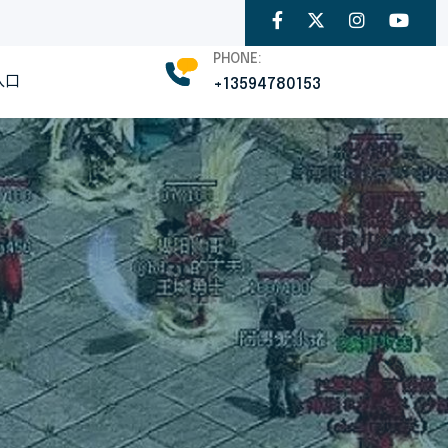
PHONE:
入口
+13594780153