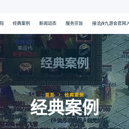
国际
经典案例
新闻动态
服务宗旨
接洽j9九游会官网
首页
经典案例
经典案例