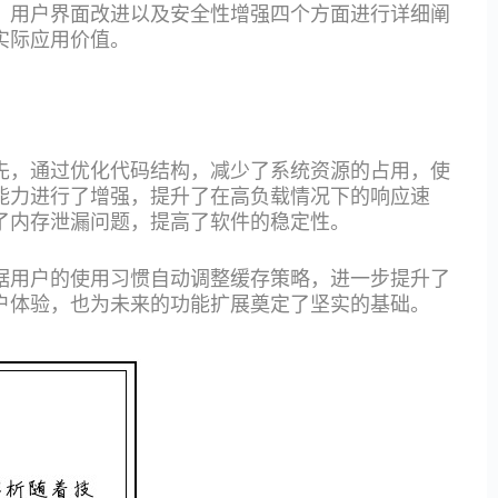
、用户界面改进以及安全性增强四个方面进行详细阐
实际应用价值。
先，通过优化代码结构，减少了系统资源的占用，使
能力进行了增强，提升了在高负载情况下的响应速
了内存泄漏问题，提高了软件的稳定性。
据用户的使用习惯自动调整缓存策略，进一步提升了
户体验，也为未来的功能扩展奠定了坚实的基础。