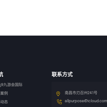
航
联系方式
j9九游会国际
南昌市刃召州241号
典案例
allpurpose@icloud.co
闻动态