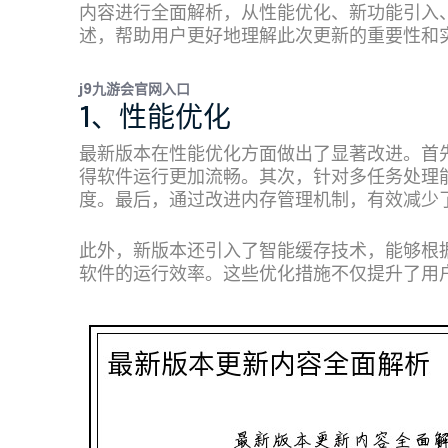
内容进行全面解析，从性能优化、新功能引入
述，帮助用户更好地理解此次更新的重要性和
j9九游会官网入口
1、性能优化
最新版本在性能优化方面做出了显著改进。首
得软件运行更加流畅。其次，针对多任务处理
度。最后，通过改进内存管理机制，有效减少
此外，新版本还引入了智能缓存技术，能够根
软件的运行效率。这些优化措施不仅提升了用