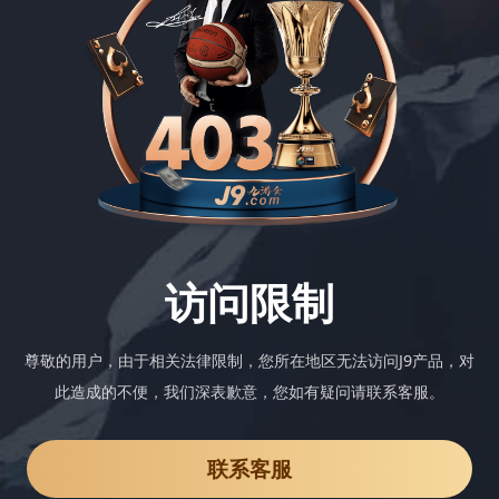
访问限制
尊敬的用户，由于相关法律限制，您所在地区无法访问J9产品，对
此造成的不便，我们深表歉意，您如有疑问请联系客服。
联系客服