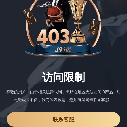
访问限制
尊敬的用户，由于相关法律限制，您所在地区无法访问J9产品，对
此造成的不便，我们深表歉意，您如有疑问请联系客服。
联系客服