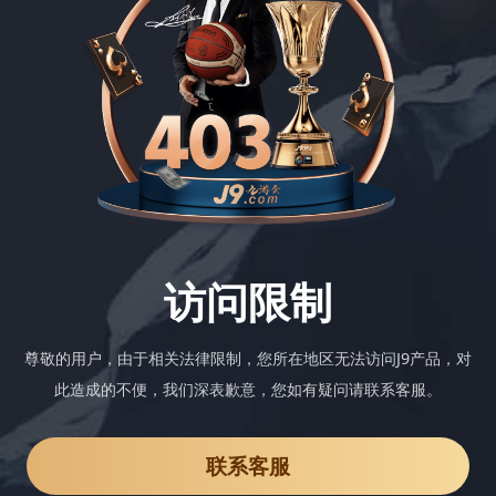
访问限制
尊敬的用户，由于相关法律限制，您所在地区无法访问J9产品，对
此造成的不便，我们深表歉意，您如有疑问请联系客服。
联系客服